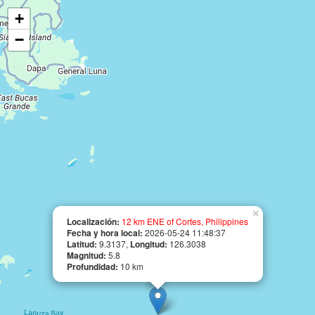
+
−
×
Localización:
12 km ENE of Cortes, Philippines
Fecha y hora local:
2026-05-24 11:48:37
Latitud:
9.3137,
Longitud:
126.3038
Magnitud:
5.8
Profundidad:
10 km