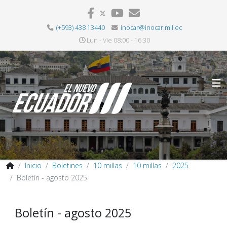
(+593) 438 13440
inocar@inocar.mil.ec
Lun - Vie 08:00 - 16:30
Inicio
Boletines
10 millas
10 millas
2025
Boletín - agosto 2025
Boletín - agosto 2025