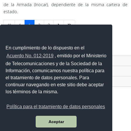
de la Armada (Inocar), dependiente de la misma cartera de
estado.
1
2
3
En cumplimiento de lo dispuesto en el
Acuerdo No. 012-2019
, emitido por el Ministerio
Contacto Ciudadano Digital
de Telecomunicaciones y de la Sociedad de la
Información, comunicamos nuestra política para
Portal Trámites Ciudadanos
el tratamiento de datos personales. Para
Sistema Nacional de Información (SNI)
continuar navegando en este sitio debe aceptar
los términos de la misma.
Política para el tratamiento de datos personales
Avenida 25 de Julio Nro. 2601, vía al Puerto Marítimo
Código postal: 090205 / Guayaquil - Ecuador
Aceptar
Teléfono: 593-4 3813440