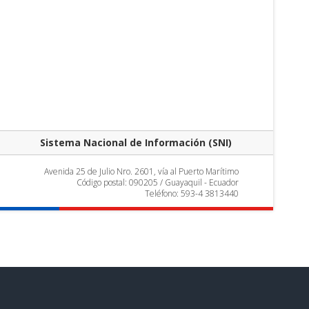
Sistema Nacional de Información (SNI)
Avenida 25 de Julio Nro. 2601, vía al Puerto Marítimo
Código postal: 090205 / Guayaquil - Ecuador
Teléfono: 593-4 3813440