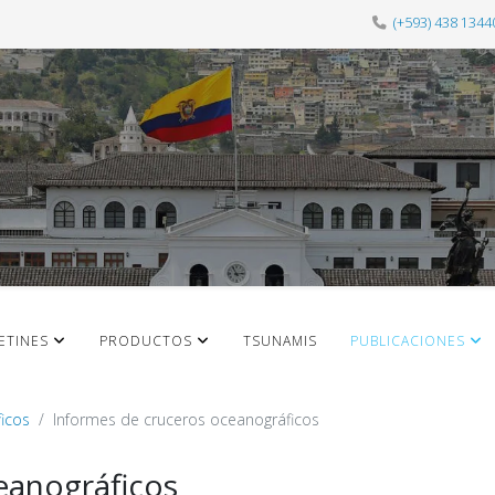
(+593) 438 1344
ETINES
PRODUCTOS
TSUNAMIS
PUBLICACIONES
icos
Informes de cruceros oceanográficos
eanográficos