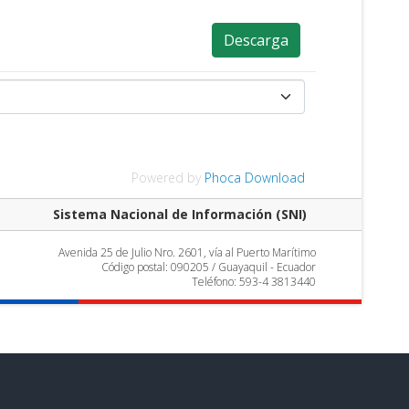
Descarga
Powered by
Phoca Download
Sistema Nacional de Información (SNI)
Avenida 25 de Julio Nro. 2601, vía al Puerto Marítimo
Código postal: 090205 / Guayaquil - Ecuador
Teléfono: 593-4 3813440