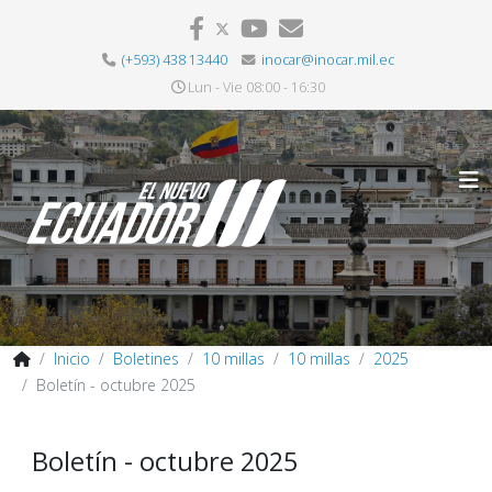
(+593) 438 13440
inocar@inocar.mil.ec
Lun - Vie 08:00 - 16:30
Inicio
Boletines
10 millas
10 millas
2025
Boletín - octubre 2025
Boletín - octubre 2025