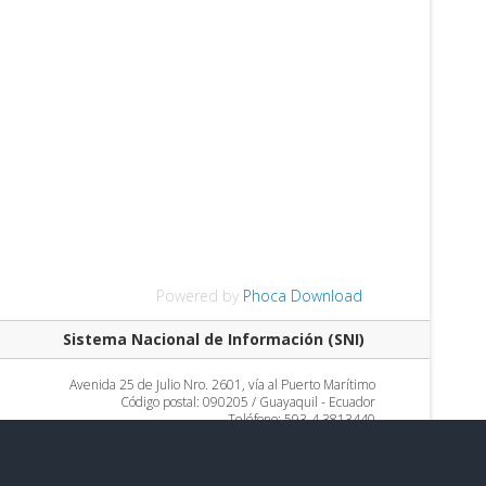
Powered by
Phoca Download
Sistema Nacional de Información (SNI)
Avenida 25 de Julio Nro. 2601, vía al Puerto Marítimo
Código postal: 090205 / Guayaquil - Ecuador
Teléfono: 593-4 3813440