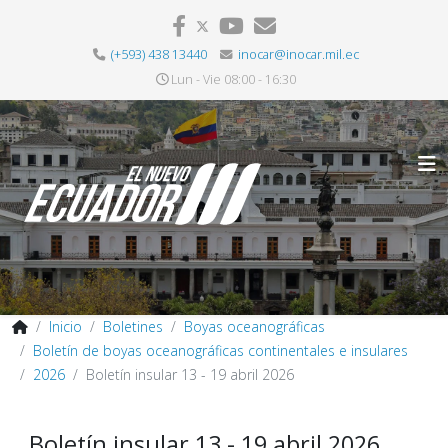
(+593) 438 13440
inocar@inocar.mil.ec
Lun - Vie 08:00 - 16:30
Inicio
Boletines
Boyas oceanográficas
Boletín de boyas oceanográficas continentales e insulares
2026
Boletín insular 13 - 19 abril 2026
Boletín insular 13 - 19 abril 2026