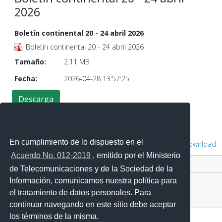
2026
Boletín continental 20 - 24 abril 2026
Boletín continental 20 - 24 abril 2026
Tamaño:
2.11 MB
Fecha:
2026-04-28 13:57:25
En cumplimiento de lo dispuesto en el
Powered by
Phoca Download
Acuerdo No. 012-2019
, emitido por el Ministerio
Contacto Ciudadano Digital
de Telecomunicaciones y de la Sociedad de la
Información, comunicamos nuestra política para
Portal Trámites Ciudadanos
el tratamiento de datos personales. Para
Sistema Nacional de Información (SNI)
continuar navegando en este sitio debe aceptar
los términos de la misma.