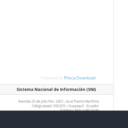
Powered by
Phoca Download
Sistema Nacional de Información (SNI)
Avenida 25 de Julio Nro. 2601, vía al Puerto Marítimo
Código postal: 090205 / Guayaquil - Ecuador
Teléfono: 593-4 3813440