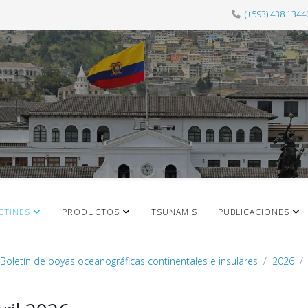
(+593) 438 1344
ETINES
PRODUCTOS
TSUNAMIS
PUBLICACIONES
Boletín de boyas oceanográficas continentales e insulares
2026