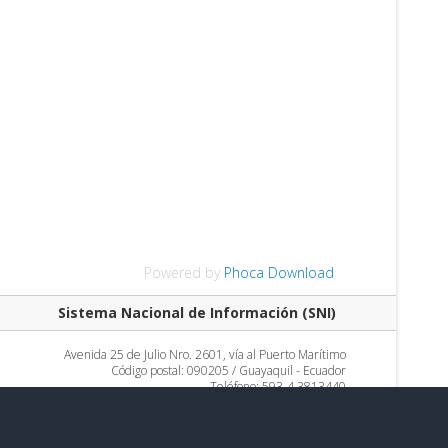
Powered by
Phoca Download
Sistema Nacional de Información (SNI)
Avenida 25 de Julio Nro. 2601, vía al Puerto Marítimo
Código postal: 090205 / Guayaquil - Ecuador
Teléfono: 593-4 3813440