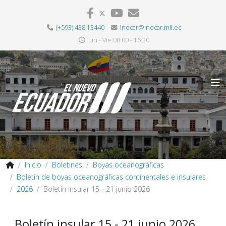
(+593) 438 13440
inocar@inocar.mil.ec
Lun - Vie 08:00 - 16:30
Inicio
Boletines
Boyas oceanográficas
Boletín de boyas oceanográficas continentales e insulares
2026
Boletín insular 15 - 21 junio 2026
Boletín insular 15 - 21 junio 2026