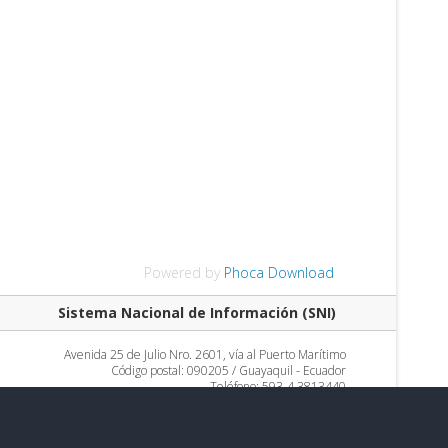
Powered by
Phoca Download
Sistema Nacional de Información (SNI)
Avenida 25 de Julio Nro. 2601, vía al Puerto Marítimo
Código postal: 090205 / Guayaquil - Ecuador
Teléfono: 593-4 3813440