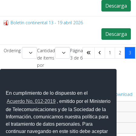
Descarga
Boletín continental 13 - 19 abril 2026
Descarga
Ordering
Cantidad
Página
1
2
3
de ítems
3 de 6
por
página
En cumplimiento de lo dispuesto en el
Powered by
Phoca Download
Acuerdo No. 012-2019
, emitido por el Ministerio
Contacto Ciudadano Digital
de Telecomunicaciones y de la Sociedad de la
Información, comunicamos nuestra política para
Portal Trámites Ciudadanos
el tratamiento de datos personales. Para
Sistema Nacional de Información (SNI)
continuar navegando en este sitio debe aceptar