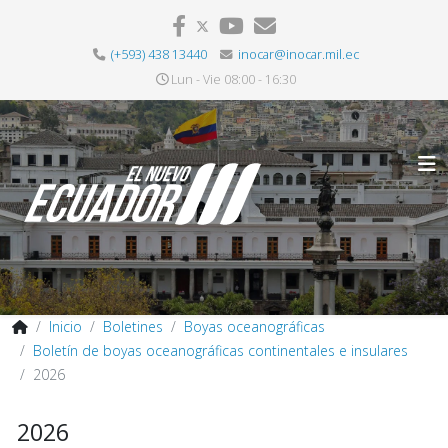
(+593) 438 13440
inocar@inocar.mil.ec
Lun - Vie 08:00 - 16:30
Inicio
Boletines
Boyas oceanográficas
Boletín de boyas oceanográficas continentales e insulares
2026
2026