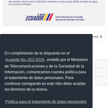
Artículo anterior: Boletín informativo ERFEN - 21 de enero de 202
Artículo siguie
Anterior
Siguiente
En cumplimiento de lo dispuesto en el
Acuerdo No. 012-2019
, emitido por el Ministerio
Contacto Ciudadano Digital
de Telecomunicaciones y de la Sociedad de la
Información, comunicamos nuestra política para
Portal Trámites Ciudadanos
el tratamiento de datos personales. Para
Sistema Nacional de Información (SNI)
continuar navegando en este sitio debe aceptar
los términos de la misma.
Política para el tratamiento de datos personales
Avenida 25 de Julio Nro. 2601, vía al Puerto Marítimo