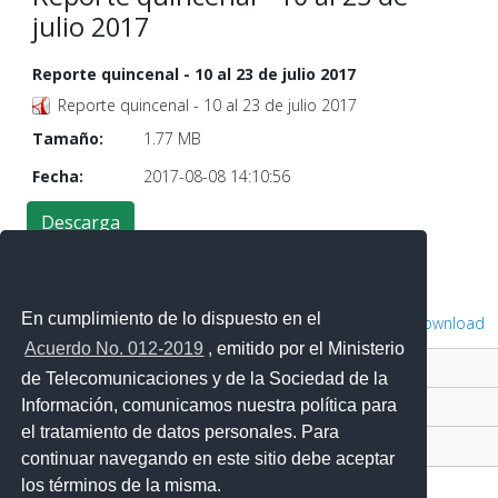
julio 2017
Reporte quincenal - 10 al 23 de julio 2017
Reporte quincenal - 10 al 23 de julio 2017
Tamaño:
1.77 MB
Fecha:
2017-08-08 14:10:56
En cumplimiento de lo dispuesto en el
Powered by
Phoca Download
Acuerdo No. 012-2019
, emitido por el Ministerio
Contacto Ciudadano Digital
de Telecomunicaciones y de la Sociedad de la
Información, comunicamos nuestra política para
Portal Trámites Ciudadanos
el tratamiento de datos personales. Para
Sistema Nacional de Información (SNI)
continuar navegando en este sitio debe aceptar
los términos de la misma.