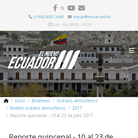
(+593) 438 13440
inocar@inocar.mil.ec
Lun - Vie 08:00 - 16:30
Inicio
Boletines
Océano-atmosférico
Boletín océano atmosférico
2017
Reporte quincenal - 10 al 23 de julio 2017
Reporte quincenal - 10 al 23 de