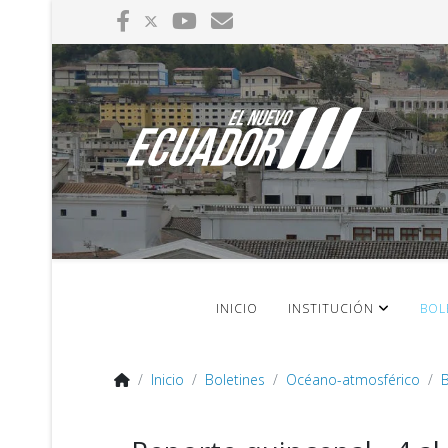
INICIO
INSTITUCIÓN
BOL
Inicio
Boletines
Océano-atmosférico
B