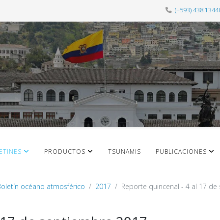
(+593) 438 1344
ETINES
PRODUCTOS
TSUNAMIS
PUBLICACIONES
oletín océano atmosférico
2017
Reporte quincenal - 4 al 17 d