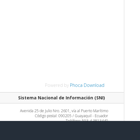
Powered by
Phoca Download
Sistema Nacional de Información (SNI)
Avenida 25 de Julio Nro. 2601, vía al Puerto Marítimo
Código postal: 090205 / Guayaquil - Ecuador
Teléfono: 593-4 3813440