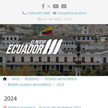
(+593) 438 13440
inocar@inocar.mil.ec
Lun - Vie 08:00 - 16:30
Inicio
Boletines
Océano-atmosférico
Boletín océano atmosférico
2024
2024
Boletín quincenal - 16 al 31 de diciembre 2024