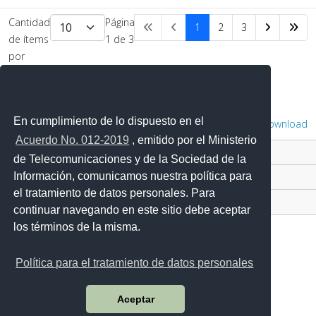
Cantidad
Página
1
2
3
de ítems
1 de 3
por
página
En cumplimiento de lo dispuesto en el
Powered by
Phoca Download
Acuerdo No. 012-2019
, emitido por el Ministerio
Contacto Ciudadano Digital
de Telecomunicaciones y de la Sociedad de la
Información, comunicamos nuestra política para
Portal Trámites Ciudadanos
el tratamiento de datos personales. Para
Sistema Nacional de Información (SNI)
continuar navegando en este sitio debe aceptar
los términos de la misma.
Política para el tratamiento de datos personales
Avenida 25 de Julio Nro. 2601, vía al Puerto Marítimo
Código postal: 090205 / Guayaquil - Ecuador
Aceptar
Teléfono: 593-4 3813440