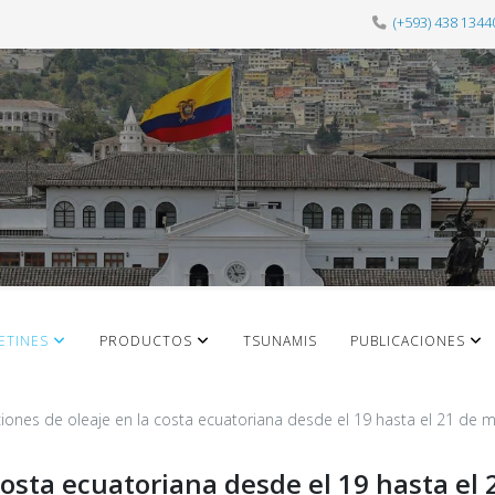
(+593) 438 1344
ETINES
PRODUCTOS
TSUNAMIS
PUBLICACIONES
iones de oleaje en la costa ecuatoriana desde el 19 hasta el 21 de
costa ecuatoriana desde el 19 hasta el