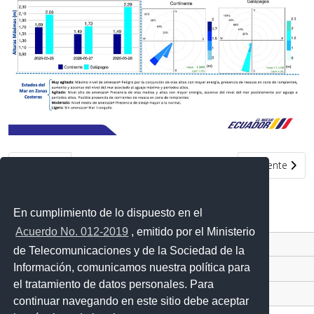
Artículo anterior: Condiciones de oleaje en la costa ecuatoriana
Artículo sigui
Anterior
Siguiente
En cumplimiento de lo dispuesto en el
Acuerdo No. 012-2019
, emitido por el Ministerio
Contacto Ciudadano Digital
de Telecomunicaciones y de la Sociedad de la
Información, comunicamos nuestra política para
Portal Trámites Ciudadanos
el tratamiento de datos personales. Para
Sistema Nacional de Información (SNI)
continuar navegando en este sitio debe aceptar