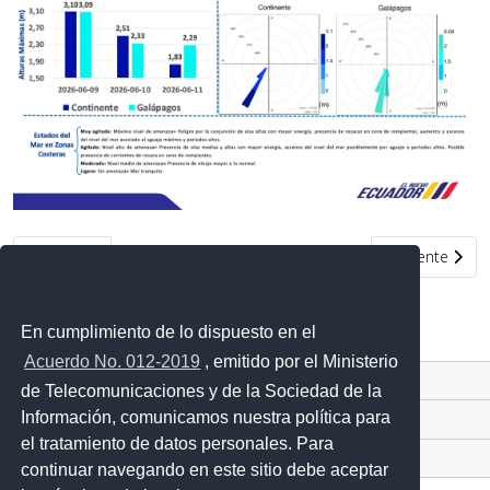
Artículo anterior: Condiciones de oleaje en la costa ecuatoriana 
Artículo siguie
Anterior
Siguiente
En cumplimiento de lo dispuesto en el
Acuerdo No. 012-2019
, emitido por el Ministerio
Contacto Ciudadano Digital
de Telecomunicaciones y de la Sociedad de la
Información, comunicamos nuestra política para
Portal Trámites Ciudadanos
el tratamiento de datos personales. Para
Sistema Nacional de Información (SNI)
continuar navegando en este sitio debe aceptar