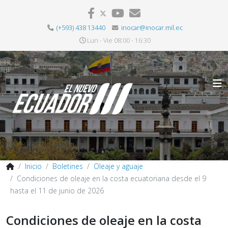
(+593) 438 13440
inocar@inocar.mil.ec
Lun - Vie 08:00 - 16:30
Inicio
Boletines
Oleaje y aguaje
Condiciones de oleaje en la costa ecuatoriana desde el 9
hasta el 11 de junio de 2026
Condiciones de oleaje en la costa