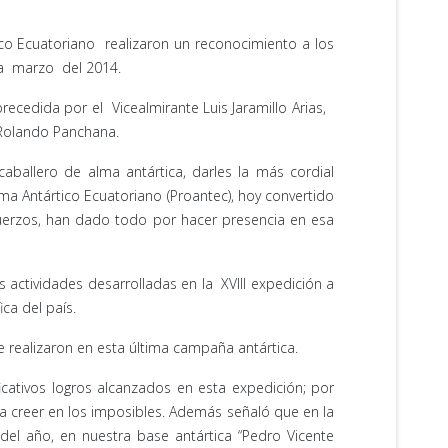
ico Ecuatoriano realizaron un reconocimiento a los
sta marzo del 2014.
precedida por el Vicealmirante Luis Jaramillo Arias,
 Rolando Panchana.
caballero de alma antártica, darles la más cordial
ama Antártico Ecuatoriano (Proantec), hoy convertido
sfuerzos, han dado todo por hacer presencia en esa
 actividades desarrolladas en la XVIII expedición a
ca del país.
e realizaron en esta última campaña antártica.
ficativos logros alcanzados en esta expedición; por
 a creer en los imposibles. Además señaló que en la
del año, en nuestra base antártica “Pedro Vicente