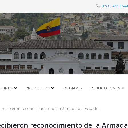
(+593) 438 1344
ETINES
PRODUCTOS
TSUNAMIS
PUBLICACIONES
s recibieron reconocimiento de la Armada del Ecuador
recibieron reconocimiento de la Armada