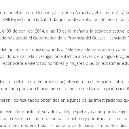
con el Instituto Oceanográfico de la Armada y el Instituto Antárt
la XVIII Expedición a la Antártida que se desarrolló desde enero ha
 el 03 de abril del 2014, a las 10 de la mañana, la actividad estuvo 
además asistió el Gobernador de la Provincia del Guayas, licenciado
del Inocar, en su discurso indicó: “Me llena de satisfacción como 
os, donde nació la investigación antártica a través del antiguo Progr
 se reconocerá a valerosos hombres y mujeres que, sin escatimar e
ctor del Instituto Antartico (Inae) ofreció una disertación sobre las
empeñada por cada funcionario en beneficio de la investigación científi
sieron los resultados obtenidos en algunas de las investigaciones qu
intervención manifestó su admiración, respeto y cariño por los signi
haber creído en el futuro de un país marítimo y por allanar el camino
pronto veamos enarbolar la bandera del Ecuador, en los 365 días 