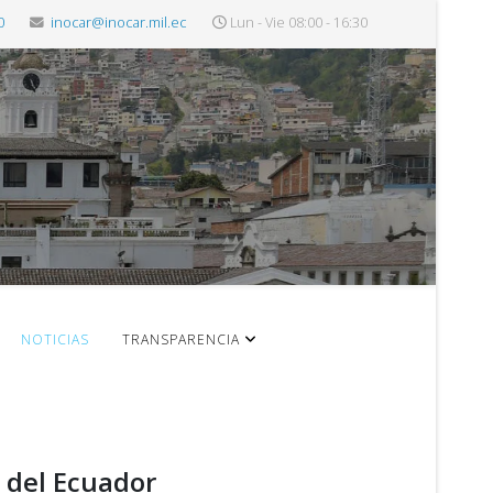
0
inocar@inocar.mil.ec
Lun - Vie 08:00 - 16:30
NOTICIAS
TRANSPARENCIA
 del Ecuador