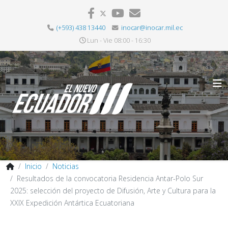
(+593) 438 13440
inocar@inocar.mil.ec
Lun - Vie 08:00 - 16:30
Inicio
Noticias
Resultados de la convocatoria Residencia Antar-Polo Sur
2025: selección del proyecto de Difusión, Arte y Cultura para la
XXIX Expedición Antártica Ecuatoriana