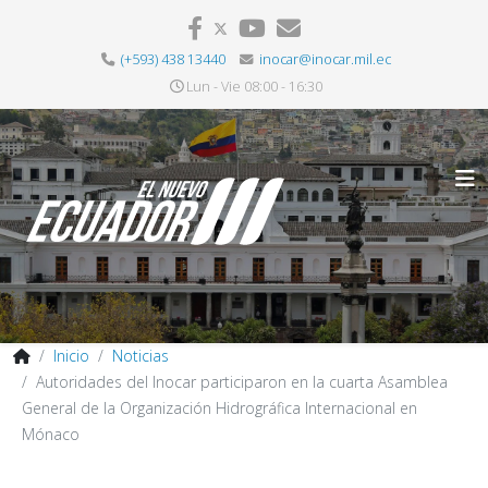
(+593) 438 13440
inocar@inocar.mil.ec
Lun - Vie 08:00 - 16:30
Inicio
Noticias
Autoridades del Inocar participaron en la cuarta Asamblea
General de la Organización Hidrográfica Internacional en
Mónaco