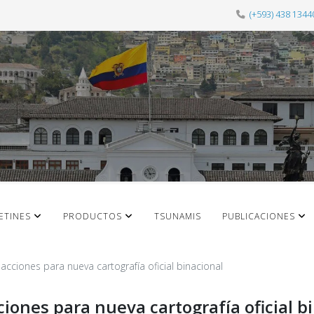
(+593) 438 1344
ETINES
PRODUCTOS
TSUNAMIS
PUBLICACIONES
cciones para nueva cartografía oficial binacional
iones para nueva cartografía oficial b