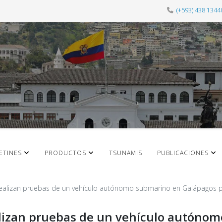
(+593) 438 1344
ETINES
PRODUCTOS
TSUNAMIS
PUBLICACIONES
realizan pruebas de un vehículo autónomo submarino en Galápagos par
ealizan pruebas de un vehículo autóno