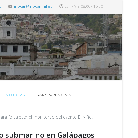
0
inocar@inocar.mil.ec
Lun - Vie 08:00 - 16:30
NOTICIAS
TRANSPARENCIA
a fortalecer el monitoreo del evento El Niño.
mo submarino en Galápagos