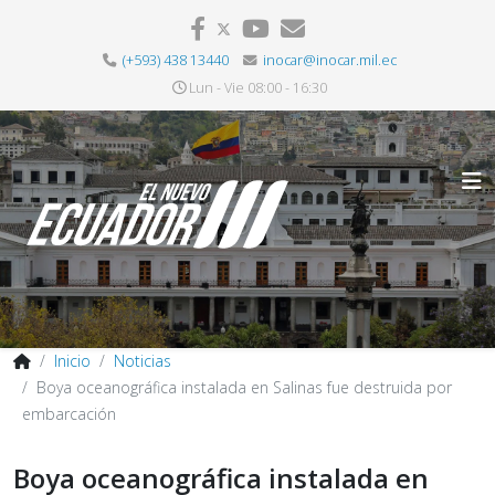
(+593) 438 13440
inocar@inocar.mil.ec
Lun - Vie 08:00 - 16:30
Inicio
Noticias
Boya oceanográfica instalada en Salinas fue destruida por
embarcación
Boya oceanográfica instalada en