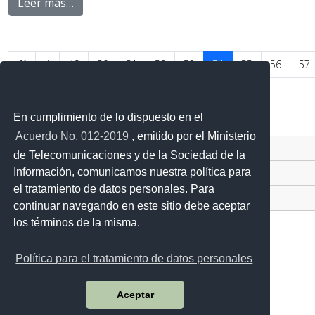
Leer más…
49
50
51
52
53
54
55
56
57
Página 54 de 61
En cumplimiento de lo dispuesto en el
Acuerdo No. 012-2019
, emitido por el Ministerio
Contacto Ciudadano Digital
de Telecomunicaciones y de la Sociedad de la
Información, comunicamos nuestra política para
Portal Trámites Ciudadanos
el tratamiento de datos personales. Para
Sistema Nacional de Información (SNI)
continuar navegando en este sitio debe aceptar
los términos de la misma.
Política para el tratamiento de datos personales
Avenida 25 de Julio Nro. 2601, vía al Puerto Marítimo
Código postal: 090205 / Guayaquil - Ecuador
Aceptar
Teléfono: 593-4 3813440