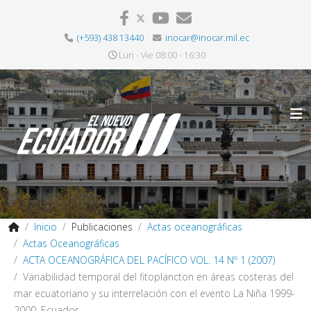
(+593) 438 13440
inocar@inocar.mil.ec
Lun - Vie 08:00 - 16:30
Inicio
Publicaciones
Actas oceanográficas
Actas Oceanográficas
ACTA OCEANOGRÁFICA DEL PACÍFICO VOL. 14 Nº 1 (2007)
Variabilidad temporal del fitoplancton en áreas costeras del
mar ecuatoriano y su interrelación con el evento La Niña 1999-
2000, Ecuador