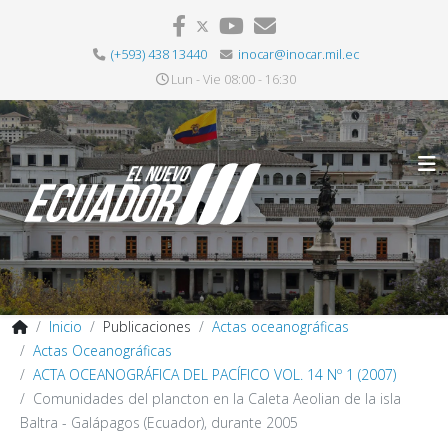
(+593) 438 13440
inocar@inocar.mil.ec
Lun - Vie 08:00 - 16:30
Inicio
Publicaciones
Actas oceanográficas
Actas Oceanográficas
ACTA OCEANOGRÁFICA DEL PACÍFICO VOL. 14 Nº 1 (2007)
Comunidades del plancton en la Caleta Aeolian de la isla
Baltra - Galápagos (Ecuador), durante 2005