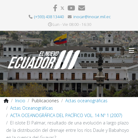
(+593) 438 13440
inocar@inocar.mil.ec
Lun - Vie 08:00 - 16:30
Inicio
Publicaciones
Actas oceanográficas
Actas Oceanográficas
ACTA OCEANOGRÁFICA DEL PACÍFICO VOL. 14 Nº 1 (2007)
El islote El Palmar, resultado de una evolución a largo plazo
de la distribución del drenaje entre los ríos Daule y Babahoyo
en la cuenca del Guayas?