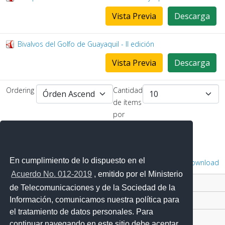
Vista Previa
Descarga
Bivalvos del Golfo de Guayaquil - II edición
Vista Previa
Descarga
Ordering
Cantidad
de ítems
por
página
En cumplimiento de lo dispuesto en el
Powered by
Phoca Download
Acuerdo No. 012-2019
, emitido por el Ministerio
Contacto Ciudadano Digital
de Telecomunicaciones y de la Sociedad de la
Información, comunicamos nuestra política para
Portal Trámites Ciudadanos
el tratamiento de datos personales. Para
Sistema Nacional de Información (SNI)
continuar navegando en este sitio debe aceptar