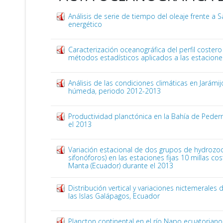
Análisis de serie de tiempo del oleaje frente a Sa
energético
Caracterización oceanográfica del perfil coster
métodos estadísticos aplicados a las estacione
Análisis de las condiciones climáticas en Jarámi
húmeda, periodo 2012-2013
Productividad planctónica en la Bahía de Pede
el 2013
Variación estacional de dos grupos de hydrozo
sifonóforos) en las estaciones fijas 10 millas co
Manta (Ecuador) durante el 2013
Distribución vertical y variaciones nictemerales
las Islas Galápagos, Ecuador
Plancton continental en el río Napo ecuatoriano