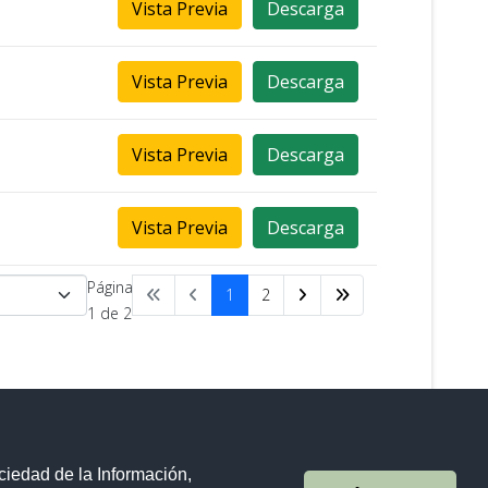
Vista Previa
Descarga
Vista Previa
Descarga
Vista Previa
Descarga
Vista Previa
Descarga
Página
1
2
1 de 2
Powered by
Phoca Download
ciedad de la Información,
Sistema Nacional de Información (SNI)