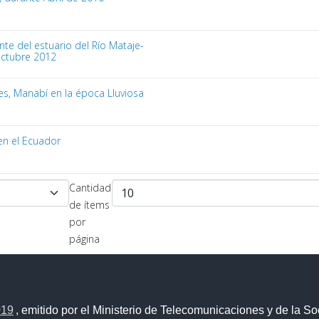
e del estuario del Río Mataje-
Octubre 2012
s, Manabí en la época Lluviosa
en el Ecuador
Cantidad
de ítems
por
página
019
, emitido por el Ministerio de Telecomunicaciones y de la So
Portal Trámites Ciudadanos