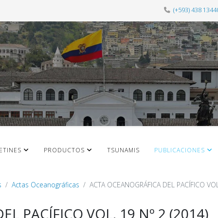
(+593) 438 1344
ETINES
PRODUCTOS
TSUNAMIS
PUBLICACIONES
s
Actas Oceanográficas
ACTA OCEANOGRÁFICA DEL PACÍFICO VOL. 
 PACÍFICO VOL. 19 Nº 2 (2014)