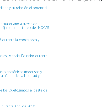
linas y su relación el potencial
o ecuatoriano a través de
s fijas de monitoreo del INOCAR
jó durante la época seca y
rnales, Manabí-Ecuador durante
os planctónicos (medusas y
sta afuera de La Libertad y
 de los Quetognatos al oeste de
, durante Abril de 2010