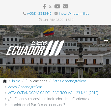
(+593) 438 13440
inocar@inocar.mil.ec
Lun - Vie 08:00 - 16:30
Inicio
Publicaciones
Actas oceanográficas
Actas Oceanográficas
ACTA OCEANOGRÁFICA DEL PACÍFICO VOL. 23 Nº 1 (2019)
¿Es Calanus chilensis un indicador de la Corriente de
Humboldt en el Pacifico ecuatoriano?