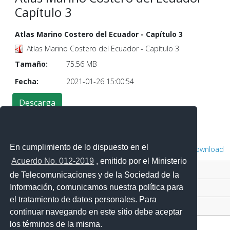
Capítulo 3
Atlas Marino Costero del Ecuador - Capítulo 3
Atlas Marino Costero del Ecuador - Capítulo 3
Tamaño:
75.56 MB
Fecha:
2021-01-26 15:00:54
En cumplimiento de lo dispuesto en el
Powered by
Phoca Download
Acuerdo No. 012-2019
, emitido por el Ministerio
Contacto Ciudadano Digital
de Telecomunicaciones y de la Sociedad de la
Información, comunicamos nuestra política para
Portal Trámites Ciudadanos
el tratamiento de datos personales. Para
Sistema Nacional de Información (SNI)
continuar navegando en este sitio debe aceptar
los términos de la misma.