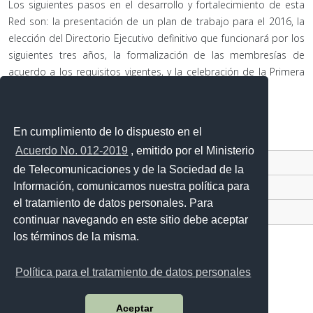
Los siguientes pasos en el desarrollo y fortalecimiento de esta
Red son: la presentación de un plan de trabajo para el 2016, la
elección del Directorio Ejecutivo definitivo que funcionará por los
siguientes tres años, la formalización de las membresías de
acuerdo a los requisitos vigentes, y la celebración de la Primera
Asamblea General de la Red.
En cumplimiento de lo dispuesto en el
Acuerdo No. 012-2019
, emitido por el Ministerio
Contacto Ciudadano Digital
de Telecomunicaciones y de la Sociedad de la
Información, comunicamos nuestra política para
Portal Trámites Ciudadanos
el tratamiento de datos personales. Para
Sistema Nacional de Información (SNI)
continuar navegando en este sitio debe aceptar
los términos de la misma.
Política para el tratamiento de datos personales
Avenida 25 de Julio Nro. 2601, vía al Puerto Marítimo
Código postal: 090205 / Guayaquil - Ecuador
Aceptar