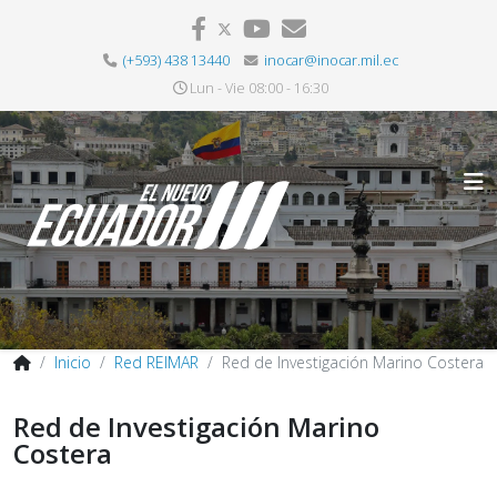
(+593) 438 13440
inocar@inocar.mil.ec
Lun - Vie 08:00 - 16:30
Inicio
Red REIMAR
Red de Investigación Marino Costera
Red de Investigación Marino
Costera