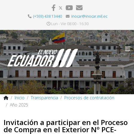
(+593) 438 13440
inocar@inocar.mil.ec
Lun - Vie 08:00 - 16:30
Inicio
Transparencia
Procesos de contratación
Año 2025
Invitación a participar en el Proceso
de Compra en el Exterior Nº PCE-