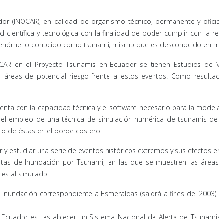
dor (INOCAR), en calidad de organismo técnico, permanente y ofici
científica y tecnológica con la finalidad de poder cumplir con la 
l fenómeno conocido como tsunami, mismo que es desconocido en muc
OCAR en el Proyecto Tsunamis en Ecuador se tienen Estudios de Vu
o áreas de potencial riesgo frente a estos eventos. Como resul
uenta con la capacidad técnica y el software necesario para la mode
e el empleo de una técnica de simulación numérica de tsunamis de o
to de éstas en el borde costero.
 y estudiar una serie de eventos históricos extremos y sus efectos en
Cartas de Inundación por Tsunami, en las que se muestren las áre
res al simulado.
 inundación correspondiente a Esmeraldas (saldrá a fines del 2003)
l Ecuador es establecer un Sistema Nacional de Alerta de Tsunamis