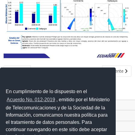
Artículo anterior: Condiciones de oleaje en la costa ecuatoriana
Artículo siguie
Anterior
Siguiente
En cumplimiento de lo dispuesto en el
Acuerdo No. 012-2019
, emitido por el Ministerio
Contacto Ciudadano Digital
de Telecomunicaciones y de la Sociedad de la
Información, comunicamos nuestra política para
Portal Trámites Ciudadanos
el tratamiento de datos personales. Para
Sistema Nacional de Información (SNI)
continuar navegando en este sitio debe aceptar