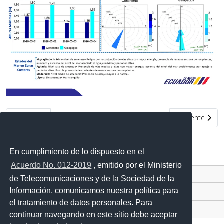
Artículo anterior: Condiciones de oleaje en la costa ecuatoriana
Artículo siguie
Anterior
Siguiente
En cumplimiento de lo dispuesto en el
Acuerdo No. 012-2019
, emitido por el Ministerio
Contacto Ciudadano Digital
de Telecomunicaciones y de la Sociedad de la
Información, comunicamos nuestra política para
Portal Trámites Ciudadanos
el tratamiento de datos personales. Para
Sistema Nacional de Información (SNI)
continuar navegando en este sitio debe aceptar