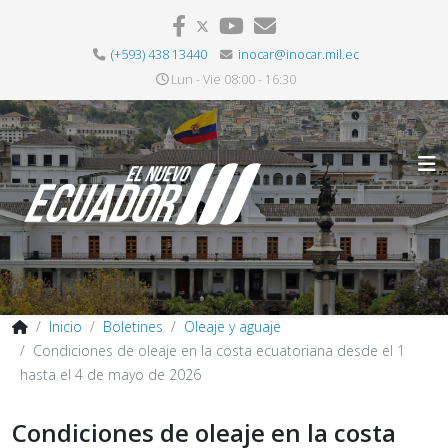
(+593) 438 13440
inocar@inocar.mil.ec
Lun - Vie 08:00 - 16:30
Inicio
Boletines
Oleaje y aguaje
Condiciones de oleaje en la costa ecuatoriana desde el 1
hasta el 4 de mayo de 2026
Condiciones de oleaje en la costa