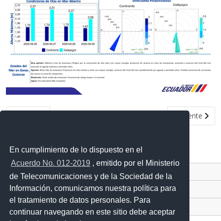
Artículo anterior: Condiciones de oleaje en la costa ecuatoriana d
Artículo siguie
Anterior
Siguiente
En cumplimiento de lo dispuesto en el
Acuerdo No. 012-2019
, emitido por el Ministerio
Contacto Ciudadano Digital
de Telecomunicaciones y de la Sociedad de la
Información, comunicamos nuestra política para
Portal Trámites Ciudadanos
el tratamiento de datos personales. Para
Sistema Nacional de Información (SNI)
continuar navegando en este sitio debe aceptar