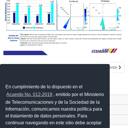
Artículo anterior: Condiciones de oleaje en la costa ecuatoriana d
Artículo siguie
Anterior
Siguiente
En cumplimiento de lo dispuesto en el
Acuerdo No. 012-2019
, emitido por el Ministerio
Contacto Ciudadano Digital
de Telecomunicaciones y de la Sociedad de la
Información, comunicamos nuestra política para
Portal Trámites Ciudadanos
el tratamiento de datos personales. Para
Sistema Nacional de Información (SNI)
continuar navegando en este sitio debe aceptar