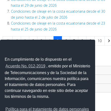
hasta el 29 de junio de 2026
Condiciones de oleaje en la costa ecuatoriana desde el 30
de junio hasta el 2 de julio de 2026
Condiciones de oleaje en la costa ecuatoriana desde el 23
hasta el 25 de junio de 2026
1
2
3
4
5
6
7
8
9
10
Página 5 de 1326
En cumplimiento de lo dispuesto en el
Acuerdo No. 012-2019
, emitido por el Ministerio
Contacto Ciudadano Digital
de Telecomunicaciones y de la Sociedad de la
Información, comunicamos nuestra política para
Portal Trámites Ciudadanos
el tratamiento de datos personales. Para
Sistema Nacional de Información (SNI)
continuar navegando en este sitio debe aceptar
los términos de la misma.
Política para el tratamiento de datos personales