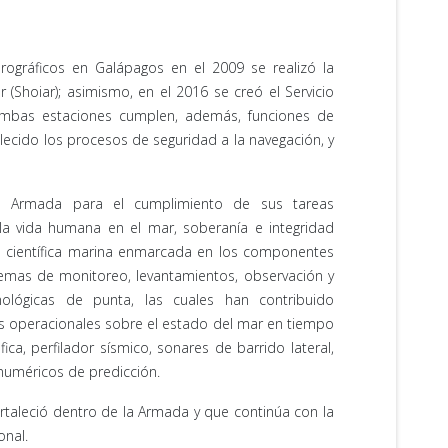
drográficos en Galápagos en el 2009 se realizó la
 (Shoiar); asimismo, en el 2016 se creó el Servicio
 Ambas estaciones cumplen, además, funciones de
lecido los procesos de seguridad a la navegación, y
 la Armada para el cumplimiento de sus tareas
la vida humana en el mar, soberanía e integridad
ión científica marina enmarcada en los componentes
temas de monitoreo, levantamientos, observación y
ológicas de punta, las cuales han contribuido
os operacionales sobre el estado del mar en tiempo
ca, perfilador sísmico, sonares de barrido lateral,
numéricos de predicción.
 fortaleció dentro de la Armada y que continúa con la
onal.