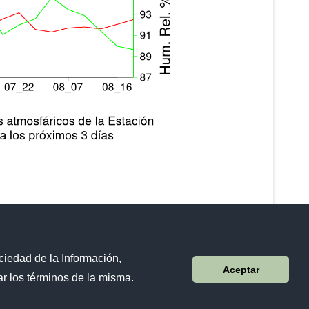
ciedad de la Información,
Sistema Nacional de Información (SNI)
Aceptar
r los términos de la misma.
Avenida 25 de Julio Nro. 2601, vía al Puerto Marítimo
Código postal: 090205 / Guayaquil - Ecuador