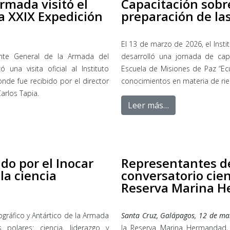
mada visitó el
Capacitación sobr
la XXIX Expedición
preparación de la
El 13 de marzo de 2026, el Insti
te General de la Armada del
desarrolló una jornada de capa
 una visita oficial al Instituto
Escuela de Misiones de Paz “Ecu
onde fue recibido por el director
conocimientos en materia de rie
Carlos Tapia.
Leer más…
do por el Inocar
Representantes de
la ciencia
conversatorio cient
Reserva Marina 
ográfico y Antártico de la Armada
Santa Cruz, Galápagos, 12 de ma
 polares: ciencia, liderazgo y
la Reserva Marina Hermandad, 