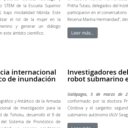
rio STEM de la Escuela Superior
Pritha Tutasi, delegados del Inst
il, bajo modalidad híbrida. Este
participaron en el conversatorio 
izar el rol de la mujer en la
Reserva Marina Hermandad”, des
emenino y generar un diálogo
Leer más…
 este ámbito científico.
ncia internacional
Investigadores de
ico de inundación
robot submarino 
Galápagos, 5 de marzo de 20
ográfico y Antártico de la Armada
conformado por la doctora Pri
acional de Investigación para la
Córdova y el sargento segund
ad de Tohoku, desarrolló el 9 de
submarino autónomo (AUV Seagli
 del Sistema de Pronóstico de